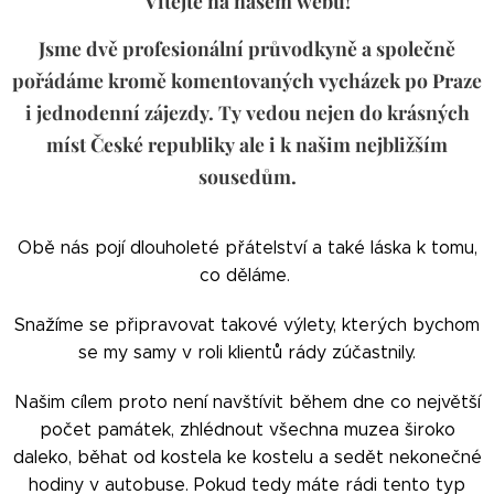
Vítejte na našem webu!
Jsme dvě profesionální průvodkyně a společně
pořádáme kromě komentovaných vycházek po Praze
i jednodenní zájezdy. Ty vedou nejen do krásných
míst České republiky ale i k našim nejbližším
sousedům.
Obě nás pojí dlouholeté přátelství a také láska k tomu,
co děláme.
Snažíme se připravovat takové výlety, kterých bychom
se my samy v roli klientů rády zúčastnily.
Našim cílem proto není navštívit během dne co největší
počet památek, zhlédnout všechna muzea široko
daleko, běhat od kostela ke kostelu a sedět nekonečné
hodiny v autobuse. Pokud tedy máte rádi tento typ